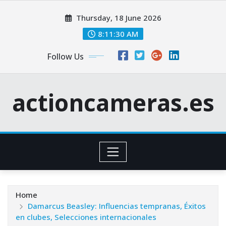
Skip
Thursday, 18 June 2026
to
content
8:11:31 AM
Follow Us
actioncameras.es
Home
Damarcus Beasley: Influencias tempranas, Éxitos
en clubes, Selecciones internacionales