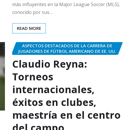
más influyentes en la Major League Soccer (MLS),
conocido por sus…
READ MORE
ASPECTOS DESTACADOS DE LA CARRERA DE
JUGADORES DE FÚTBOL AMERICANO DE EE. UU.
Claudio Reyna:
Torneos
internacionales,
éxitos en clubes,
maestría en el centro
del campo