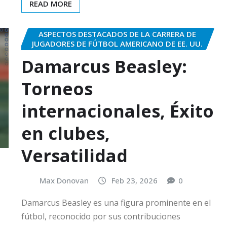
READ MORE
ASPECTOS DESTACADOS DE LA CARRERA DE
JUGADORES DE FÚTBOL AMERICANO DE EE. UU.
Damarcus Beasley:
Torneos
internacionales, Éxito
en clubes,
Versatilidad
Max Donovan
Feb 23, 2026
0
Damarcus Beasley es una figura prominente en el
fútbol, reconocido por sus contribuciones