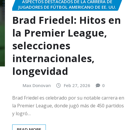
ASPECTOS DESTACADOS DE LA CARRERA DE
JUGADORES DE FÚTBOL AMERICANO DE EE. UU.
Brad Friedel: Hitos en
la Premier League,
selecciones
internacionales,
longevidad
Max Donovan
Feb 27, 2026
0
Brad Friedel es celebrado por su notable carrera en
la Premier League, donde jugó más de 450 partidos
y logró…
READ MORE