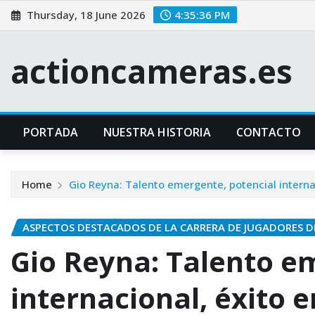
Skip
Thursday, 18 June 2026
4:35:37 PM
to
content
actioncameras.es
PORTADA
NUESTRA HISTORIA
CONTACTO
Home
Gio Reyna: Talento emergente, potencial internac
ASPECTOS DESTACADOS DE LA CARRERA DE JUGADORES DE
Gio Reyna: Talento e
internacional, éxito e