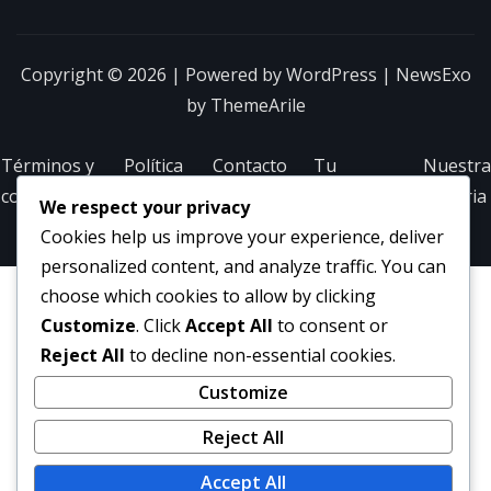
Copyright © 2026 | Powered by
WordPress
|
NewsExo
by
ThemeArile
Términos y
Política
Contacto
Tu
Nuestra
condiciones
de
privacidad
historia
We respect your privacy
cookies
Cookies help us improve your experience, deliver
personalized content, and analyze traffic. You can
choose which cookies to allow by clicking
Customize
. Click
Accept All
to consent or
Reject All
to decline non-essential cookies.
Customize
Reject All
Accept All