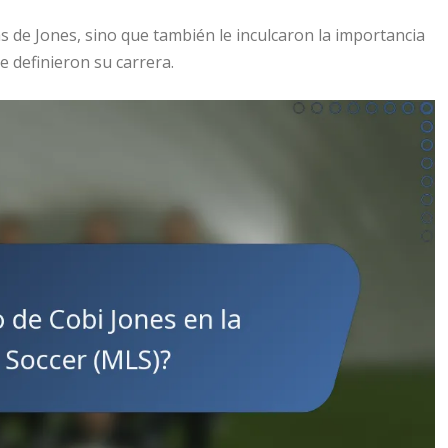
 de Jones, sino que también le inculcaron la importancia
ue definieron su carrera.