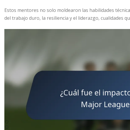
Estos mentores no solo moldearon las habilidades técnicas
del trabajo duro, la resiliencia y el liderazgo, cualidades q