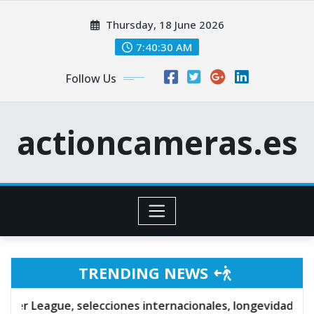
Skip
Thursday, 18 June 2026
to
content
7:40:31 AM
Follow Us
actioncameras.es
TRENDING NEWS
gue, selecciones internacionales, longevidad
Zac