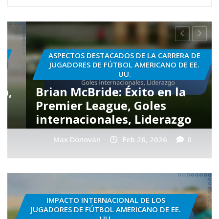
ASPECTOS DESTACADOS DE LA CARRERA DE
JUGADORES DE FÚTBOL AMERICANO DE EE.
UU.
Brian McBride: Éxito en la
Premier League, Goles
internacionales, Liderazgo
Max Donovan
Feb 26, 2026
0
IMPACTO INTERNACIONAL DE LOS
JUGADORES DE FÚTBOL AMERICANO DE EE.
UU.